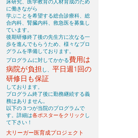
床研究、医学教育の人材育成のため
に働きながら
学ぶことを希望する総合診療科、総
合内科、腎臓内科、救急医を募集し
ています。
後期研修終了後の先生方に次なる一
歩を進んでもらうため、様々なプロ
グラムを準備しております。
費用は
プログラムに対してかかる
病院が負担
平日週1回の
し、
研修日も保証
しております。
プログラム終了後に勤務継続する義
務はありません。​
以下の３つが当院のプログラムで
す。詳細は
各ポスターをクリック
し
て下さい！
大リーガー医育成プロジェクト