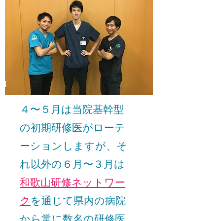
​４〜５月は当院基幹型
の初期研修医がローテ
ーションしますが、そ
れ以外の６月〜３月は
和歌山研修ネットワー
ク
を通じて県内の病院
から常に数名の研修医